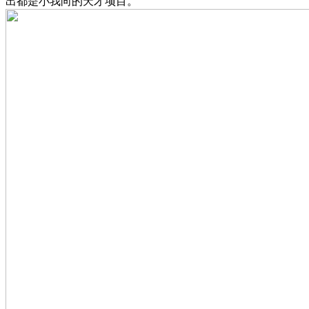
出都是小我向的天才项目。