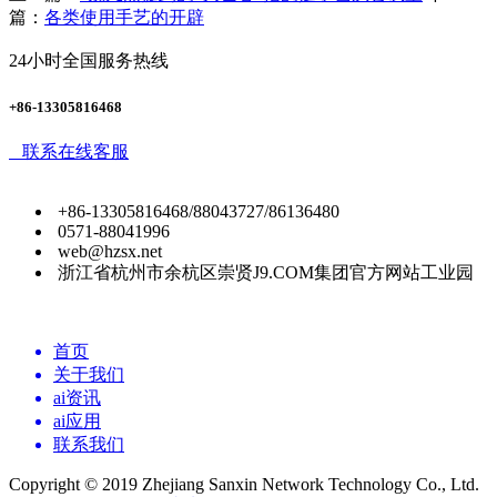
篇：
各类使用手艺的开辟
24小时全国服务热线
+86-13305816468
联系在线客服
+86-13305816468/88043727/86136480
0571-88041996
web@hzsx.net
浙江省杭州市余杭区崇贤J9.COM集团官方网站工业园
首页
关于我们
ai资讯
ai应用
联系我们
Copyright © 2019 Zhejiang Sanxin Network Technology Co., Ltd.