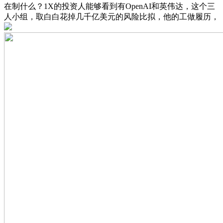
在制什么？1X的投资人能够看到有OpenAI和英伟达，这个三
人小组，取白白花掉几千亿美元的风险比拟，他的工做履历，