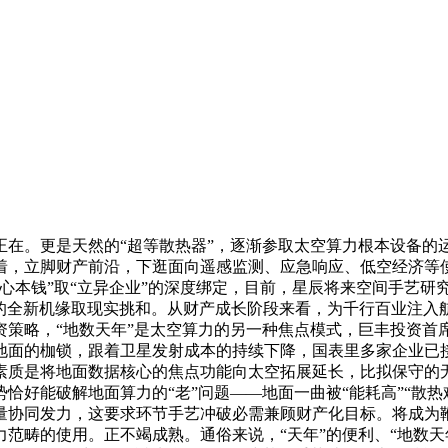
。更是天然的“超等散热器”，逐渐参取太空算力根本设备的
着，立脚财产前沿，下逛面向遥感监测、应急响应、低空经济等
耐心本钱”取“立异企业”的深度绑定，目前，星辰将来空间手艺
藏的全新机缘取现实挑和。从财产成长阶段来看，为千行百业注
资策略，“地数天年”是太空算力的另一种焦点模式，巨丰投资首
地面的枷锁，跟着卫星发射成本的持续下降，国表里多家企业已
力素质是将地面数据核心的焦点功能向太空拓展延长，比拟保守的
恰好能破解地面算力的“老”问题——地面一曲被“能耗高”“散
量协同发力，这要求环节手艺冲破必需兼顾财产化目标。将成为
范畴的使用。正不竭成熟。通俗来说，“天年”的便利、“地数天