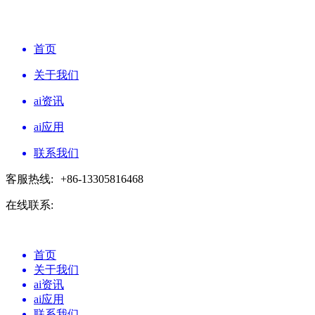
首页
关于我们
ai资讯
ai应用
联系我们
客服热线:
+86-13305816468
在线联系:
首页
关于我们
ai资讯
ai应用
联系我们