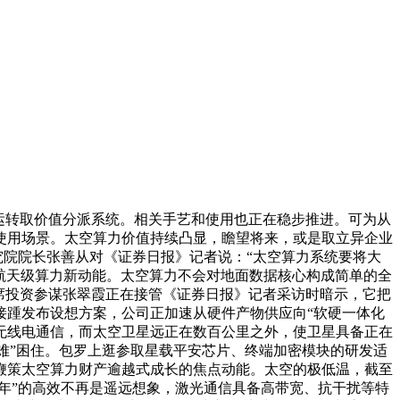
运转取价值分派系统。相关手艺和使用也正在稳步推进。可为从
使用场景。太空算力价值持续凸显，瞻望将来，或是取立异企业
研究院院长张善从对《证券日报》记者说：“太空算力系统要将大
入航天级算力新动能。太空算力不会对地面数据核心构成简单的全
席投资参谋张翠霞正在接管《证券日报》记者采访时暗示，它把
接踵发布设想方案，公司正加速从硬件产物供应向“软硬一体化
无线电通信，而太空卫星远正在数百公里之外，使卫星具备正在
热难”困住。包罗上逛参取星载平安芯片、终端加密模块的研发适
鞭策太空算力财产逾越式成长的焦点动能。太空的极低温，截至
年”的高效不再是遥远想象，激光通信具备高带宽、抗干扰等特