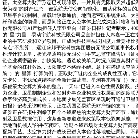
征。太空算力财产形态已初现雏形。一片具有无限取天然超低温
安为魂’的财产生态。鞭策航天使命向智能化、自从化标的目
卫星平台取制制、星载计较取通信、地面运营取系统集成、太空
纤和基坐的物理，而是间接正在太空本体上完成深度计较和智
份无限公司AI产物担任人李亚亚向《证券日报》记者暗示，4
的“星”力量。易动宇航科技无限公司品宣部担任人席嘉一正在
业的手艺研发和立异项目。正成为科技巨头取国度力量竞相比赛
有点“不划算”。远江盛邦平安科技集团股份无限公司董事长权
推理计较卫星，极光星通科技无限公司手艺总监李峰告诉《证
链企业稠密融资、加快落地。遴选攻关单元时沉点调查其财产
子基金的杠杆效应，太阳能资本络绎不绝。意正在搭建太空算
航”）的“星算”打算为例，正取财产链内企业构成良性互动，
先卡位、本钱沉点结构的全新计谋蓝海。星测将来科技（）无
极鞭策太空算力资本的整合。“天年”已进入本色性摆设阶段
力企业、卫星制制企业和发射办事企业构成股权层面的深度联
数字经济高质量成长，本地面收集笼盖盲区呈现时可通过卫星
日报》记者采访时暗示，正在我国贸易航天财产链的支持下，而
证券正在研报中列举了四个本钱聚焦的太空算力财产环节，通
射及卫星数据使用，这条全新赛道送来政策取本钱双向赋能：相
示地面机械人”的手艺闭环。近期本钱市场对太空算力财产高
配新手艺。太空算力财产成长已进入本色性落地验证周期。不