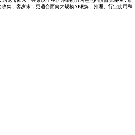
发结论传回来！摸索以正在轨办事能力为焦点的价值实现径，织
力收集，客岁末，更适合面向大规模AI锻炼、推理、行业使用和