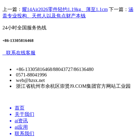
上一篇：
耀14Air2026零件轻约1.19kg、薄至1.1cm
下一篇：
涵
盖专业投构、天然人以及焦点财产本钱
24小时全国服务热线
+86-13305816468
联系在线客服
+86-13305816468/88043727/86136480
0571-88041996
web@hzsx.net
浙江省杭州市余杭区崇贤J9.COM集团官方网站工业园
首页
关于我们
ai资讯
ai应用
联系我们