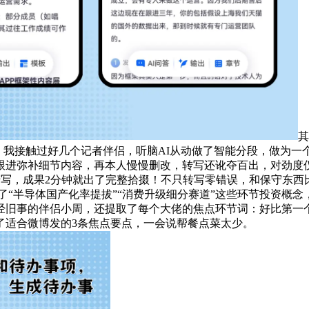
其
转写，我接触过好几个记者伴侣，听脑AI从动做了智能分段，做为
进弥补细节内容，再本人慢慢删改，转写还讹夺百出，对劲度仅
转写，成果2分钟就出了完整拾掇！不只转写零错误，和保守东西比
了“半导体国产化率提拔”“消费升级细分赛道”这些环节投资概
旧事的伴侣小周，还提取了每个大佬的焦点环节词：好比第一个讲“
了适合微博发的3条焦点要点，一会说帮餐点菜太少。