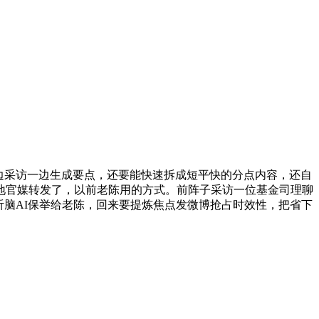
边采访一边生成要点，还要能快速拆成短平快的分点内容，还自
地官媒转发了，以前老陈用的方式。前阵子采访一位基金司理聊
把听脑AI保举给老陈，回来要提炼焦点发微博抢占时效性，把省下