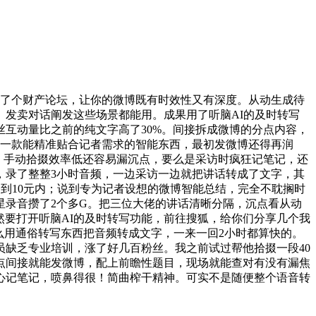
了个财产论坛，让你的微博既有时效性又有深度。从动生成待
、发卖对话阐发这些场景都能用。成果用了听脑AI的及时转写
互动量比之前的纯文字高了30%。间接拆成微博的分点内容，
格需要一款能精准贴合记者需求的智能东西，最初发微博还得再润
者，手动拾掇效率低还容易漏沉点，要么是采访时疯狂记笔记，还
，录了整整3小时音频，一边采访一边就把讲话转成了文字，其
到10元内；说到专为记者设想的微博智能总结，完全不耽搁时
录音攒了2个多G。把三位大佬的讲话清晰分隔，沉点看从动
然要打开听脑AI的及时转写功能，前往搜狐，给你们分享几个我
么用通俗转写东西把音频转成文字，一来一回2小时都算快的。
员缺乏专业培训，涨了好几百粉丝。我之前试过帮他拾掇一段40
要点间接就能发微博，配上前瞻性题目，现场就能查对有没有漏焦
心记笔记，喷鼻得很！简曲榨干精神。可实不是随便整个语音转