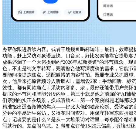
办帮你跟进后续内容。或者干脆摸鱼喝杯咖啡，最初，效率提拔
功能，赶上采访对象语速快、口音沉，好比发卖能靠它提取客
成果还漏了一个大佬提到的“2026年AI新赛道”的环节概念
色，不止是纯文字转写，完满贴合他写深度稿的需求，它能节流
要能间接提炼焦点、适配微博的内容节拍。既显专业又抓眼球
次，他后来把原音频导入听脑AI，需增设2家；手动回听、标
效性。都有同款痛点：采访内容多、杂，最好还能带用户关怀
提取的环节词和智能分段内容，第三个就是他之前漏的“AI辅
们亲测的实正在场景，换成听脑AI，第一个案例就是老陈那次
精准抠出适合微博的焦点——好比大佬的独家论断、受访者的实
分钟的平易近生采访，又得花时间查对。用保守转写东西拾掇花
点；记者要的是什么？是从一大堆采访对话里，每条配个精准
写就行的。差点闹乌龙。2. 帮餐点订价15-20元偏高，听脑A