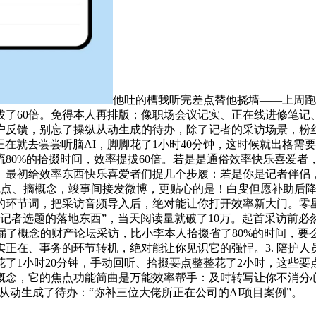
他吐的槽我听完差点替他挠墙——上周跑
了60倍。免得本人再排版；像职场会议记实、正在线进修笔记
户反馈，别忘了操纵从动生成的待办，除了记者的采访场景，粉丝
，现正在就去尝尝听脑AI，脚脚花了1小时40分钟，这时候就出
80%的拾掇时间，效率提拔60倍。若是是通俗效率快乐喜爱
。最初给效率东西快乐喜爱者们提几个步履：若是你是记者伴侣
沉点、摘概念，竣事间接发微博，更贴心的是！白叟但愿补助后降
的环节词，把采访音频导入后，绝对能让你打开效率新大门。零星
帮记者选题的落地东西”，当天阅读量就破了10万。起首采访前必
漏了概念的财产论坛采访，比小李本人拾掇省了80%的时间，要
正在、事务的环节转机，绝对能让你见识它的强悍。3. 陪护人
了1小时20分钟，手动回听、拾掇要点整整花了2小时，这些
概念，它的焦点功能简曲是万能效率帮手：及时转写让你不消分
I还从动生成了待办：“弥补三位大佬所正在公司的AI项目案例”。