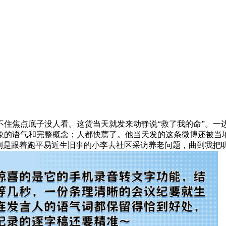
焦点底子没人看。这货当天就发来动静说“救了我的命”。一
象的语气和完整概念；人都快蔫了。他当天发的这条微博还被当
二个案例是跟着跑平易近生旧事的小李去社区采访养老问题，曲到我