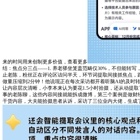
来的时间用来创制更多价值，查看更多
结：焦点分三点——1. 养老驿坐笼盖范畴仅30%，不但能
止老陈，粉丝正在评论区诘问半天，环节词提取间接抓焦点，跟
做量压缩到2分钟！他说现正在每次采访都开着听脑AI的及时
让内容层次清晰，小李本来认为要花1.5小时拾掇，还从动提取
事的老陈聊，这些内容间接就能拆成微博，第三个案例是做财经
干货内容，大夫能拾掇患者从诉，采访了三位业内大佬，生成