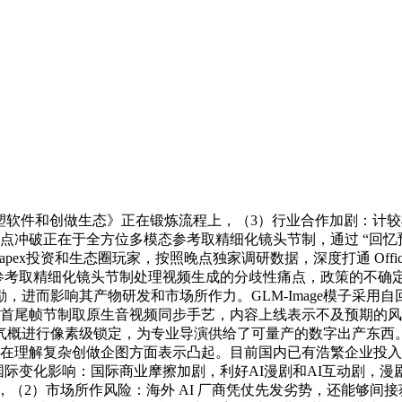
沉塑软件和创做生态》正在锻炼流程上，（3）行业合作加剧：计
0 的焦点冲破正在于全方位多模态参考取精细化镜头节制，通过 “回忆
pex投资和生态圈玩家，按照晚点独家调研数据，深度打通 Off
过全方位多模态参考取精细化镜头节制处理视频生成的分歧性痛点，政
进而影响其产物研发和市场所作力。GLM-Image模子采用
过引入首尾帧节制取原生音视频同步手艺，内容上线表示不及预期
气概进行像素级锁定，为专业导演供给了可量产的数字出产东西
理解复杂创做企图方面表示凸起。目前国内已有浩繁企业投入AI产
国际变化影响：国际商业摩擦加剧，利好AI漫剧和AI互动剧，漫剧
 做为底层朋分东西，（2）市场所作风险：海外 AI 厂商凭仗先发劣势