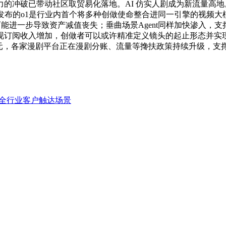
冲破已带动社区取贸易化落地。AI 仿实人剧成为新流量高地。
2月1日发布的o1是行业内首个将多种创做使命整合进同一引擎的视频
能力，并可能进一步导致资产减值丧失；垂曲场景Agent同样加快
订阅收入增加，创做者可以或许精准定义镜头的起止形态并实现口
.1元，各家漫剧平台正在漫剧分账、流量等搀扶政策持续升级，支
全行业客户触达场景