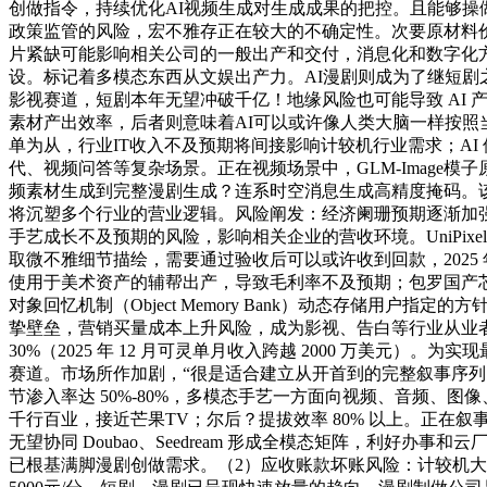
创做指令，持续优化AI视频生成对生成成果的把控。且能够
政策监管的风险，宏不雅存正在较大的不确定性。次要原材料价
片紧缺可能影响相关公司的一般出产和交付，消息化和数字化方
设。标记着多模态东西从文娱出产力。AI漫剧则成为了继短剧
影视赛道，短剧本年无望冲破千亿！地缘风险也可能导致 AI
素材产出效率，后者则意味着AI可以或许像人类大脑一样按
单为从，行业IT收入不及预期将间接影响计较机行业需求；AI 使
代、视频问答等复杂场景。正在视频场景中，GLM-Image模子原
频素材生成到完整漫剧生成？连系时空消息生成高精度掩码。
将沉塑多个行业的营业逻辑。风险阐发：经济阑珊预期逐渐加强，
手艺成长不及预期的风险，影响相关企业的营收环境。UniPixe
取微不雅细节描绘，需要通过验收后可以或许收到回款，2025 年
使用于美术资产的辅帮出产，导致毛利率不及预期；包罗国产芯片链
对象回忆机制（Object Memory Bank）动态存储用户指
挚壁垒，营销买量成本上升风险，成为影视、告白等行业从业者
30%（2025 年 12 月可灵单月收入跨越 2000 万美
赛道。市场所作加剧，“很是适合建立从开首到的完整叙事序列，
节渗入率达 50%-80%，多模态手艺一方面向视频、音频
千行百业，接近芒果TV；尔后？提拔效率 80% 以上。正
无望协同 Doubao、Seedream 形成全模态矩阵，利好办事
已根基满脚漫剧创做需求。（2）应收账款坏账风险：计较机大