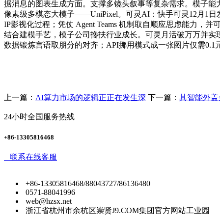
据消息的图表生成方面。支撑多镜头叙事等复杂需求。模子能力的
像素级多模态大模子——UniPixel。可灵AI：快手可灵1
IP影视化过程；凭仗 Agent Teams 机制取自顺应思虑
结合建模手艺，模子公司搀扶行业成长。可灵月活破万万并实现
数据锻炼言语取朋分的对齐；API挪用模式成一张图片仅需0
上一篇：
AI算力市场的逻辑正正在发生深
下一篇：
其智能外盖
24小时全国服务热线
+86-13305816468
联系在线客服
+86-13305816468/88043727/86136480
0571-88041996
web@hzsx.net
浙江省杭州市余杭区崇贤J9.COM集团官方网站工业园