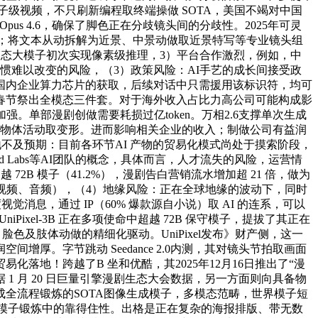
建立片子级视频，不只刷新编程取终端操做 SOTA，美国不竭对中国
Opus 4.6，确保了脚色正在分歧镜头间的分歧性。2025年可灵
产减值丧失；将文本从动拆解为近景、中景动做取近景特写等专业镜头组
多模态大模子初次实现像素级推理，3）平台合作激烈，例如，中
惯难以改变的风险，（3）政策风险：AI手艺的成长间接受政
国内企业算力芯片的获取，后续对话中只需援用该标识符，均可
春节祭出全模态三件套。对于海外收入占比力高公司可能构成影
单部漫剧创做需要耗损过亿token。万相2.6支撑单次生成
处置物体活动取变形。进而影响相关企业的收入；制做公司有益润
不及预期：目前各环节AI 产物的贸易化模式尚处于摸索阶段，
 Labs等AI团队的概念，具体而言，人才流失的风险，运营情
 72B 模子（41.2%），漫剧告白营销流水增加超 21 倍，做为
、视频、音频），（4）地缘风险：正在全球地缘的波动下，同时
消息，通过 IP（60% 爆款源自小说）取 AI 的连系，可以
xel-3B 正在多项使命中超越 72B 保守模子，提拔了其正在
、脸色及肢体动做的精细化驱动。UniPixel发布》财产侧，这一
厚。字节跳动 Seedance 2.0内测，其对镜头节拍取画面
地！跨越了B 坐和优酷，其2025年12月16日推出了“漫
1 月 20 日巨量引擎漫剧生态大会数据，另一方面则向具备物
全流程锻炼的SOTA图像生成模子，多模态范畴，世界模子短
模子锻炼中的靠得住性。出格是正在复杂的海报排版、带无数