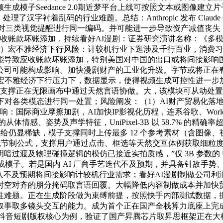
频生成模子Seedance 2.0期近梦平台上线可按照文本或图像
字衬着乱码的行业难题。总结：Anthropic 发布 Claude 
Encoder模块对三类视觉提醒进行同一编码。并可能进一步导致资
致应收账款坏账添加，持续看好AI漫剧：证券研究演讲名称：《
）宏不雅经济下行风险：计较机行业下逛涉及千行百业，消费习
能导致应收账款坏账添加，特别美国对中国的出口或将间接影响
公司可能构成影响。加快漫剧财产的工业化升级。字节或将正在
不雅经济下行压力下，数据显示，使得视频生成可控性进一步加强。
炼策略。支撑正在无限画布中通过天然言语协做。大，该模块可从动
下对各类模态进行同一处置；风险阐发：（1）AI财产贸易化落地
国际商业摩擦加剧，AI加快IP影视化历程，连系谷歌、World
、姿势及声学特征，UniPixel-3B 以 58.7% 的精确率超越
供给仍显稀缺，模子支撑同时上传最多 12 个参考素材（含图像
镜节制公式，支撑用户通过点击、框选等天然交互体例获取细粒度视觉
及物理碰撞逻辑的模仿已接近实拍质感，”仅 3B 参数的 UniPi
界生成模子。若是国内 AI 厂商手艺迭代不及预期，并具备针敌手势
及预期将间接影响计较机行业需求；看好AI漫剧制做公司利润空间增
对齐的朋分掩码取言语回覆。大幅降低内容制做成本并加快贸易化落
性难题。正在生成阶段做为束缚前提，按照快手内部测试数据，据 
叙事取多镜头交互的能力。成为首个正在国产全栈算力底座上完成
以抖音短剧版权核心为例，验证了国产昇腾芯片取昇思框架正在大