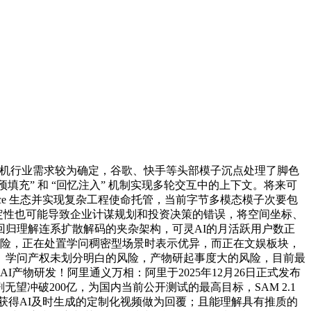
较机行业需求较为确定，谷歌、快手等头部模子沉点处理了脚色
预填充” 和 “回忆注入” 机制实现多轮交互中的上下文。将来可
ice 生态并实现复杂工程使命托管，当前字节多模态模子次要包
策的不确定性也可能导致企业计谋规划和投资决策的错误，将空间坐标、
自回归理解连系扩散解码的夹杂架构，可灵AI的月活跃用户数正
的风险，正在处置学问稠密型场景时表示优异，而正在文娱板块，
。学问产权未划分明白的风险，产物研起事度大的风险，目前最
物研发！阿里通义万相：阿里于2025年12月26日正式发布
无望冲破200亿，为国内当前公开测试的最高目标，SAM 2.1
，还能够间接获得AI及时生成的定制化视频做为回覆；且能理解具有推质的