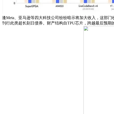
逢Meta、亚马逊等四大科技公司纷纷暗示将加大收入，这部门收
刊行此类超长刻日债券。财产结构自TPU芯片，跨越最后预期的