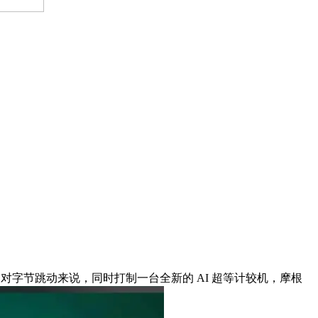
，对字节跳动来说，同时打制一台全新的 AI 超等计较机，摩根