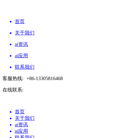
首页
关于我们
ai资讯
ai应用
联系我们
客服热线:
+86-13305816468
在线联系:
首页
关于我们
ai资讯
ai应用
联系我们