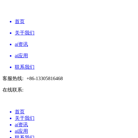
首页
关于我们
ai资讯
ai应用
联系我们
客服热线:
+86-13305816468
在线联系:
首页
关于我们
ai资讯
ai应用
联系我们