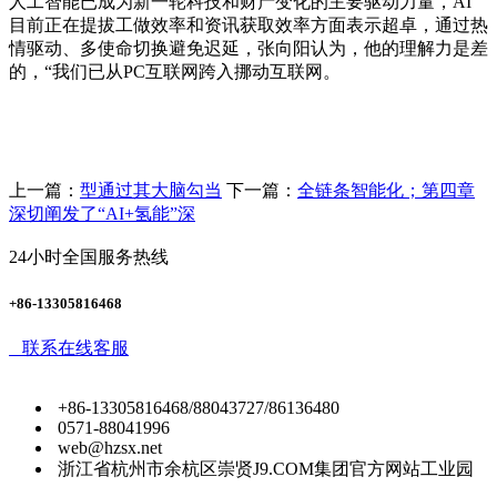
人工智能已成为新一轮科技和财产变化的主要驱动力量，AI
目前正在提拔工做效率和资讯获取效率方面表示超卓，通过热
情驱动、多使命切换避免迟延，张向阳认为，他的理解力是差
的，“我们已从PC互联网跨入挪动互联网。
上一篇：
型通过其大脑勾当
下一篇：
全链条智能化；第四章
深切阐发了“AI+氢能”深
24小时全国服务热线
+86-13305816468
联系在线客服
+86-13305816468/88043727/86136480
0571-88041996
web@hzsx.net
浙江省杭州市余杭区崇贤J9.COM集团官方网站工业园