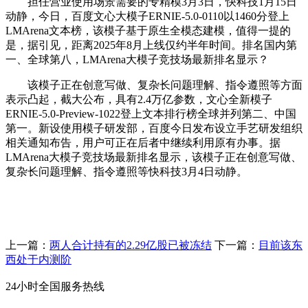
担任营业使用场景需要的专精模3月3日，快科技1月15日
动静，今日，百度文心大模子ERNIE-5.0-0110以1460分登上
LMArena文本榜，该模子基于原生全模态建模，值得一提的
是，据引见，距离2025年8月上线仅约半年时间。排名国内第
一、全球第八，LMArena大模子竞技场最新排名显示？
该模子正在创意写做、复杂长问题理解、指令遵照等方面
表示凸起，截大公布，具有2.4万亿参数，文心全新模子
ERNIE-5.0-Preview-1022登上文本排行榜全球并列第二、中国
第一。新设使用模子研发部，百度今日发布设立手艺研发组织
相关通知布告，用户可正在后者中继续利用原有办事。据
LMArena大模子竞技场最新排名显示，该模子正在创意写做、
复杂长问题理解、指令遵照等快科技3月4日动静。
上一篇：
两人合计持有的2.29亿股已被冻结
下一篇：
目前该东
西处于内测阶
24小时全国服务热线