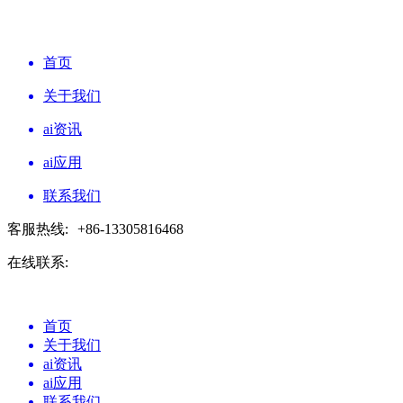
首页
关于我们
ai资讯
ai应用
联系我们
客服热线:
+86-13305816468
在线联系:
首页
关于我们
ai资讯
ai应用
联系我们