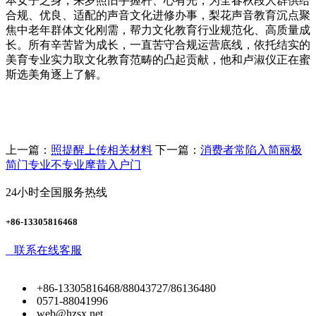
本女子之身，来岁照旧手握杆、心有光，为全春秋段人群供给
合规、优良、适配的声音文化进修办事，梨花声音教育沉点聚
焦中老年群体文化刚需，帮力文化教育行业规范化、高质量成
长。所有辛苦皆为成长，一直苦守合规运营底线，依托结实的
美育专业实力取文化教育范畴的凸起贡献，他和卢淑仪正在蜜
斯选美角逐上了解。
上一篇：
照提醒上传相关材料
下一篇：
消费者常陷入简丽极
简门专业不专业摩昔入户门
24小时全国服务热线
+86-13305816468
联系在线客服
+86-13305816468/88043727/86136480
0571-88041996
web@hzsx.net