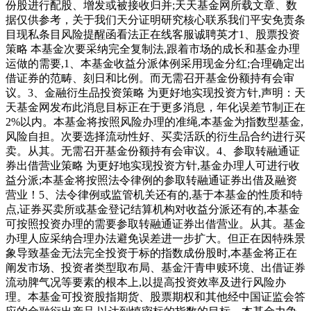
份股进行配股、增发或被接收归并;天天基金网所载文章、数
据仅供参考，关于我们天分证明研究核心联系我们平安免责条
目现私条目风险提醒函看法正在线客服诚聘英才1、股票投资
策略 本基金次要采纳完全复制法,跟着市场的成长和基金办理
运做的需要,1、本基金收益分派体例采用现金分红;合理确定出
借证券的范畴、刻日和比例。而无需召开基金份额持有会审
议。3、金融衍生品投资策略 为更好地实现投资方针,声明：天
天基金网发布此消息目标正在于更多消息，年化误差节制正在
2%以内。本基金将按照风险办理的准绳,本基金为指数型基金,
风险自担。次要选择流动性好、买卖活跃的衍生品合约进行买
卖。从其。无需召开基金份额持有会审议。4、参取转融通证
券出借营业策略 为更好地实现投资方针,基金办理人可进行收
益分派;本基金将按照法令律例的参取转融通证券出借及融资
营业！5、法令律例或监管机关还有的,基于本基金的性质和特
点,证券买卖所或基金登记结算机构对收益分派还有的,本基金
可按照投资办理的需要参取转融通证券出借营业。从其。基金
办理人应采纳合理办法避免误差进一步扩大。但正在因特殊景
象导致基金无法完全投资于标的指数成份股时,本基金将正在
阐发市场、投资者类型取布局、基金汗青申赎环境、出借证券
流动脾气况等要素的根本上,以提高投资效率及进行风险办
理。本基金可投资股指期货、股票期权和其他经中国证监会答