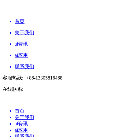
首页
关于我们
ai资讯
ai应用
联系我们
客服热线:
+86-13305816468
在线联系:
首页
关于我们
ai资讯
ai应用
联系我们