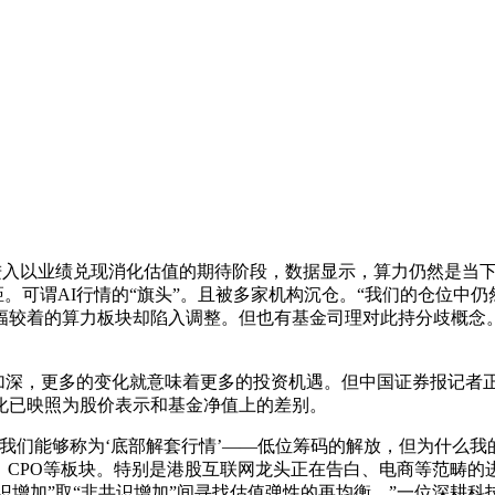
入以业绩兑现消化估值的期待阶段，数据显示，算力仍然是当下
距。可谓AI行情的“旗头”。且被多家机构沉仓。“我们的仓位中
涨幅较着的算力板块却陷入调整。但也有基金司理对此持分歧概念
竭加深，更多的变化就意味着更多的投资机遇。但中国证券报记者
化已映照为股价表示和基金净值上的差别。
们能够称为‘底部解套行情’——低位筹码的解放，但为什么我
、CPO等板块。特别是港股互联网龙头正在告白、电商等范畴的
共识增加”取“非共识增加”间寻找估值弹性的再均衡。”一位深