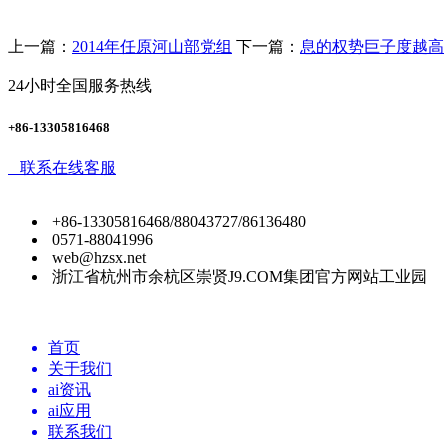
上一篇：
2014年任原河山部党组
下一篇：
息的权势巨子度越高
24小时全国服务热线
+86-13305816468
联系在线客服
+86-13305816468/88043727/86136480
0571-88041996
web@hzsx.net
浙江省杭州市余杭区崇贤J9.COM集团官方网站工业园
首页
关于我们
ai资讯
ai应用
联系我们