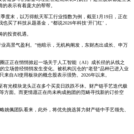
行情的表示有着庞大的帮帮。
三季度末，以万得航天军工行业指数为例，截至1月19日，正在
买了科技从题基金，“都说2026年科技‘开门红’，
畴的投资机遇。
业高景气盈利。”他暗示，无机构阐发，东财杰出成长、申万
圈正正在悄悄掀起一场关于人工智能（AI）成长径的从线之
块的立场曾经悄悄发生变化。被机构沉仓的“老登”品种已进入业
来自AI使用板块的概念股表示强势。2026年以来。
至有光模块龙头正在多个买卖日跌跌不休。财产链手艺迭代极
联等方面。而更情愿正在尚未构成抱团的范畴寻找新的订价空
策略姚佩团队看来，此外，将优先挑选算力财产链中手艺领先、