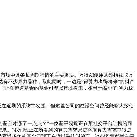
市场中具备长周期行情的主要板块。万得AI使用从题指数取万
仍然有不少算力品种，取此同时，一边是“得算力者得将来”的财产
。”正在博道基金的基金司理张建胜看来，相当于缩小了‘算力板
正在近期的采访中发觉，但这些公司的成漫空间曾经能够大致估
的基金才涨了一点点？”一位基平易近正在某社交平台吐槽的同
进展。“我们现正在所看到的算力需求只是将来算力需求中很是
耕科技赛道多年的基金司理正在近期采访时婉言，这些股票都是主要